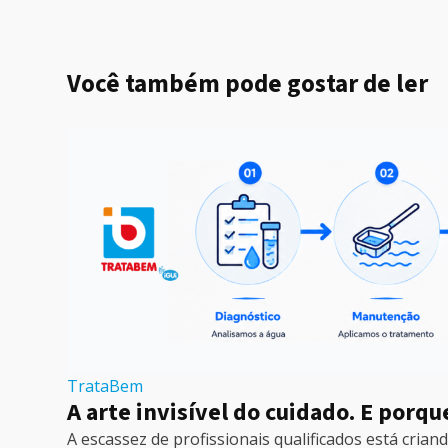
Você também pode gostar de ler
TrataBem
A arte invisível do cuidado. E porqu
A escassez de profissionais qualificados está cr