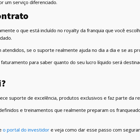
or um serviço diferenciado.
ontrato
amente o que está incluído no royalty da franquia que você es
uidado.
atendidos, se o suporte realmente ajuda no dia a dia e se as 
faturamento para saber quanto do seu lucro líquido será destinad
i?
ce suporte de excelência, produtos exclusivos e faz parte da res
efinidos e treinamentos que realmente preparam os franqueados 
e
o portal do investidor
e veja como dar esse passo com seguran